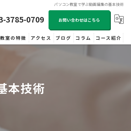
パソコン教室で学ぶ動画編集の基本技術
3-3785-0709
お問い合わせはこちら
当教室の特徴
アクセス
ブログ
コラム
コース紹介
初心者
子供
基本技術
大人
ビジネス
MOS